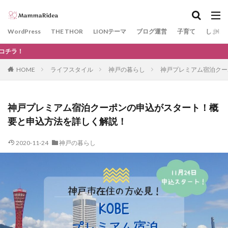
カテゴリー
WordPress
THE THOR
LIONテーマ
ブログ運営
子育て
しまじ
当サイト
タグ
HOME
ライフスタイル
神戸の暮らし
神戸プレミアム宿泊クー
神戸
GDPR
WAF
川遊び
KOBE電子図書館
サーチコンソール
THE THOR
神戸プレミアム宿泊クーポンの申込がスタート！概
SSL
プラグイン
エックスサーバー
要と申込方法を詳しく解説！
Googleアドセンス
Google Chrome
ドメイン
2020-11-24
神戸の暮らし
きかんしゃトーマス
ガチャ
カプセルプラレール
柴田ケイコ
レストラン
ノラネコぐんだん
kodomoe
文房具
ビニールプール
ベネッセ
ネット用語
#STAYHOME
ラン活
花見
10連休
ゴールデンウィーク
Facebook
SNS
口唇ヘルペス
おもちゃ
夏
日帰り温泉