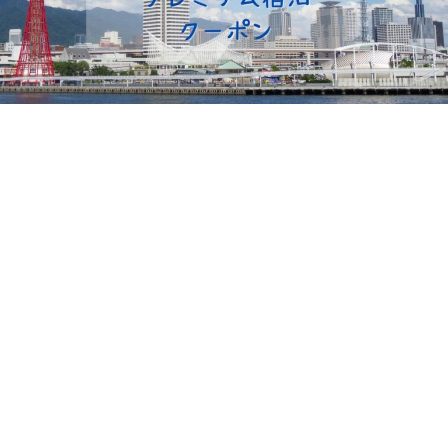
インテックスプール
西松屋
K-libネット
神戸市立図書館
プレゼントキャンペーン
LIONテーマ
ベビー用品
ローラーコースター
淡路島
観光
投資信託
WOWOW
言葉
宝くじ
ワーママ
FP3級
独学
資格
道の駅
ネット注文
キャッシュバック
ホテルバイキング
カニ
リッチェル
トイレトレーニング
絵本
公園
フルーツフラワーパーク
須磨海浜水族園
子育て
童心社
記念フォトブック
海外ドラマ
しまじろう
LION BLOG
DIY
LION MEDIA
兵庫県
おやつ
ＦＰ３級
病気
認定こども園・保育園
教育画劇
こどもの病気
空港
テーマパーク
退職
くれよん
サービスエリア
求職活動
鉄人２８号
グルメ