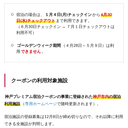
宿泊の場合は、
１月４日(月)チェックイン
から
6月30
日(水)チェックアウト
まで利用できます。
（６月30日チェックイン → ７月１日チェックアウトは
利用不可）
ゴールデンウィーク期間
（４月28日～５月９日）は利
用
できません
。
クーポンの利用対象施設
神戸プレミアム宿泊クーポンの事業に登録された
神戸市内
の宿泊
利用施設
（
専用ホームページ
で随時更新されます）。
宿泊施設の登録募集は12月8日が締め切りなので、それ以降に利用
できる全施設が判明します。