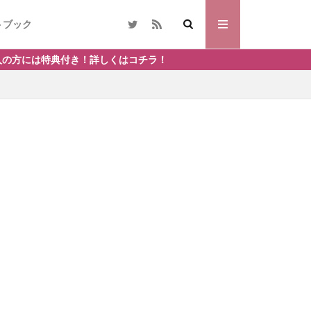
トブック
！詳しくはコチラ！
THOR
SSL
ノラネコぐんだん
ラン活
花見
夏
日帰り温泉
ン
LIONテーマ
言葉
宝くじ
ホテルバイキング