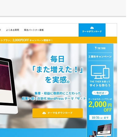
ェル
トイレトレーニング
絵本
公園
フルーツフラワーパーク
子育て
童心社
記念フォトブック
海外ドラマ
しまじろう
DIA
兵庫県
おやつ
ＦＰ３級
病気
認定こども園・保育
空港
テーマパーク
退職
くれよん
サービスエリア
求
グルメ
検索