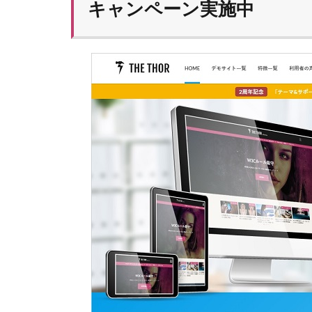
キャンペーン実施中
カニ
リッチ
須磨海浜水族園
DIY
LION ME
こどもの病気
鉄人２８号