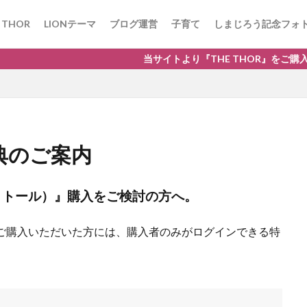
 THOR
LIONテーマ
ブログ運営
子育て
しまじろう記念フォ
当サイトより『THE THOR』をご購入の方には特典付き
特典のご案内
WAF
川遊び
KOBE電子図書館
サーチコンソール
THE 
エックスサーバー
Googleアドセンス
Google Chrome
ドメイン
R（ザ・トール）』購入をご検討の方へ。
ス
ガチャ
カプセルプラレール
柴田ケイコ
レストラン
房具
ビニールプール
ベネッセ
ネット用語
#STAYHOME
』をご購入いただいた方には、購入者のみがログインできる特
ルデンウィーク
Facebook
SNS
口唇ヘルペス
おもちゃ
ル
西松屋
K-libネット
神戸市立図書館
プレゼントキャンペー
ローラーコースター
淡路島
観光
投資信託
WOWOW
3級
独学
資格
道の駅
ネット注文
キャッシュバック