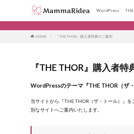
WordPress
THE
カテゴリー
HOME
『THE THOR』購入者特典のご案内
タグ
『THE THOR』購入者
神戸
GDPR
プラグイン
WordPressのテーマ『THE THO
きかんしゃトーマ
kodomoe
文
当サイトから『THE THOR（ザ・トール）
10連休
ゴー
別なサイトへご案内いたします。
インテックスプー
ベビー用品
ワーママ
FP