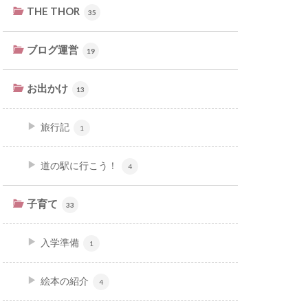
THE THOR
35
ブログ運営
19
お出かけ
13
旅行記
1
道の駅に行こう！
4
子育て
33
入学準備
1
絵本の紹介
4