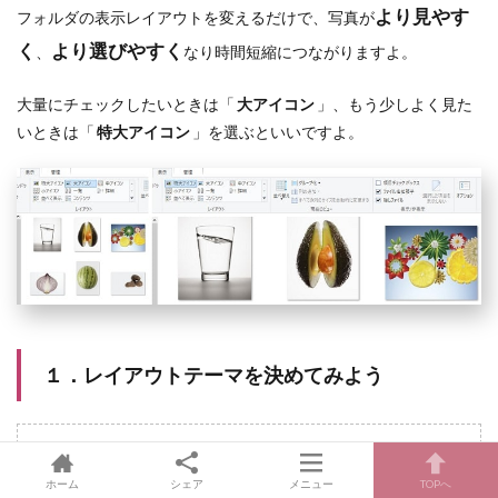
より見やす
フォルダの表示レイアウトを変えるだけで、写真が
く
より選びやすく
、
なり時間短縮につながりますよ。
大量にチェックしたいときは「
大アイコン
」、もう少しよく見た
いときは「
特大アイコン
」を選ぶといいですよ。
１．レイアウトテーマを決めてみよう
時系列にレイアウトする
ホーム
シェア
メニュー
TOPへ