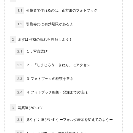
1.1
引換券で作れるのは、正方形のフォトブック
1.2
引換券には 有効期限があるよ
2
まずは 作成の流れを 理解しよう！
2.1
１．写真選び
2.2
２．「しまじろう きねん」にアクセス
2.3
３.フォトブックの種類を選ぶ
2.4
４.フォトブック編集・発注までの流れ
3
写真選びのコツ
3.1
見やすく 選びやすく ーフォルダ表示を変えてみようー