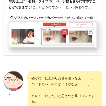
写真仕上げ：有料）タイプ
や、
ページ数もさらに増やすこ
とができます
けど、いかがですか？ という内容です。
ソフトカバー
と
ハードカバー
の仕上がりの違い（一例）
確かに、仕上がり具合が違うなぁ・・・。
ハードカバーの方がイイかなぁ・・・。
こはる
ママ
キレイに残したいと思うのが親ゴコロです
ね。