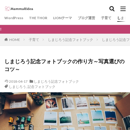
カテゴリー
WordPress
THE THOR
LIONテーマ
ブログ運営
子育て
しまじ
当サイトより『THE 
タグ
HOME
子育て
しまじろう記念フォトブック
しまじろう記念フ
神戸
GDPR
WAF
川遊び
KOBE電子図書館
サーチコンソール
THE THOR
しまじろう記念フォトブックの作り方～写真選びの
SSL
プラグイン
エックスサーバー
コツ～
Googleアドセンス
Google Chrome
ドメイン
2018-04-17
しまじろう記念フォトブック
きかんしゃトーマス
ガチャ
カプセルプラレール
しまじろう
,
記念フォトブック
柴田ケイコ
レストラン
ノラネコぐんだん
kodomoe
文房具
ビニールプール
ベネッセ
ネット用語
#STAYHOME
ラン活
花見
10連休
ゴールデンウィーク
Facebook
SNS
口唇ヘルペス
おもちゃ
夏
日帰り温泉