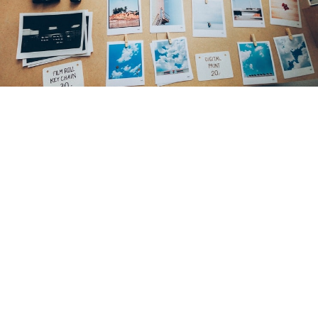
インテックスプール
西松屋
K-libネット
神戸市立図書館
プレゼントキャンペーン
LIONテーマ
ベビー用品
ローラーコースター
淡路島
観光
投資信託
WOWOW
言葉
宝くじ
ワーママ
FP3級
独学
資格
道の駅
ネット注文
キャッシュバック
ホテルバイキング
カニ
リッチェル
トイレトレーニング
絵本
公園
フルーツフラワーパーク
須磨海浜水族園
子育て
童心社
記念フォトブック
海外ドラマ
しまじろう
LION BLOG
DIY
LION MEDIA
兵庫県
おやつ
ＦＰ３級
病気
認定こども園・保育園
教育画劇
こどもの病気
空港
テーマパーク
退職
くれよん
サービスエリア
求職活動
鉄人２８号
グルメ