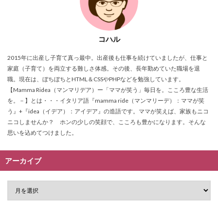
コハル
2015年に出産し子育て真っ最中。出産後も仕事を続けていましたが、仕事と
家庭（子育て）を両立する難しさ体感。その後、長年勤めていた職場を退
職。現在は、ぼちぼちとHTML＆CSSやPHPなどを勉強しています。
【Mamma Ridea（マンマリデア）ー「ママが笑う」毎日を。こころ豊な生活
を。－】とは・・・イタリア語『mamma ride（マンマリーデ）：ママが笑
う』+『idea（イデア）：アイデア』の造語です。ママが笑えば、家族もニコ
ニコしませんか？ ホンの少しの笑顔で、こころも豊かになります。そんな
思いを込めてつけました。
アーカイブ