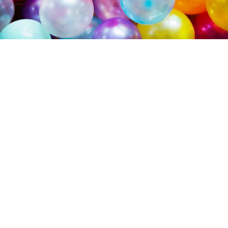
インテックスプール
西松屋
K-libネット
神戸市立図書館
プレゼントキャンペーン
LIONテーマ
ベビー用品
ローラーコースター
淡路島
観光
投資信託
WOWOW
言葉
宝くじ
ワーママ
FP3級
独学
資格
道の駅
ネット注文
キャッシュバック
ホテルバイキング
カニ
リッチェル
トイレトレーニング
絵本
公園
フルーツフラワーパーク
須磨海浜水族園
子育て
童心社
記念フォトブック
海外ドラマ
しまじろう
LION BLOG
DIY
LION MEDIA
兵庫県
おやつ
ＦＰ３級
病気
認定こども園・保育園
教育画劇
こどもの病気
空港
テーマパーク
退職
くれよん
サービスエリア
求職活動
鉄人２８号
グルメ