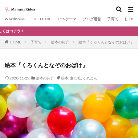
カテゴリー
WordPress
THE THOR
LIONテーマ
ブログ運営
子育て
しまじ
当サ
タグ
HOME
子育て
絵本の紹介
絵本『くろくんとなぞのおばけ』
神戸
GDPR
WAF
川遊び
KOBE電子図書館
サーチコンソール
THE THOR
絵本『くろくんとなぞのおばけ』
SSL
プラグイン
エックスサーバー
2020-11-25
絵本の紹介
絵本
,
童心社
,
くれよん
Googleアドセンス
Google Chrome
ドメイン
きかんしゃトーマス
ガチャ
カプセルプラレール
柴田ケイコ
レストラン
ノラネコぐんだん
kodomoe
文房具
ビニールプール
ベネッセ
ネット用語
#STAYHOME
ラン活
花見
10連休
ゴールデンウィーク
Facebook
SNS
口唇ヘルペス
おもちゃ
夏
日帰り温泉