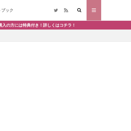
トブック
付き！詳しくはコチラ！
THOR
SSL
ノラネコぐんだん
ラン活
花見
夏
日帰り温泉
ン
LIONテーマ
言葉
宝くじ
ホテルバイキング