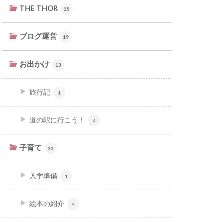
THE THOR
35
ブログ運営
19
お出かけ
13
旅行記
1
道の駅に行こう！
4
子育て
33
入学準備
1
絵本の紹介
4