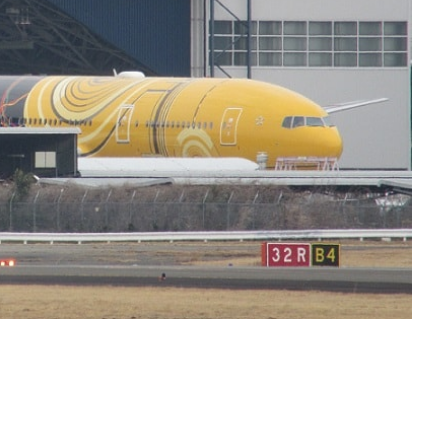
ェル
トイレトレーニング
絵本
公園
フルーツフラワーパーク
子育て
童心社
記念フォトブック
海外ドラマ
しまじろう
DIA
兵庫県
おやつ
ＦＰ３級
病気
認定こども園・保育
空港
テーマパーク
退職
くれよん
サービスエリア
求
グルメ
検索