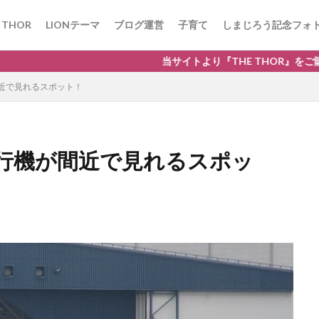
 THOR
LIONテーマ
ブログ運営
子育て
しまじろう記念フォ
当サイトより『THE THOR』をご購入の方には特典
近で見れるスポット！
行機が間近で見れるスポッ
WAF
川遊び
KOBE電子図書館
サーチコンソール
THE 
エックスサーバー
Googleアドセンス
Google Chrome
ドメイン
ス
ガチャ
カプセルプラレール
柴田ケイコ
レストラン
房具
ビニールプール
ベネッセ
ネット用語
#STAYHOME
ルデンウィーク
Facebook
SNS
口唇ヘルペス
おもちゃ
ル
西松屋
K-libネット
神戸市立図書館
プレゼントキャンペー
ローラーコースター
淡路島
観光
投資信託
WOWOW
3級
独学
資格
道の駅
ネット注文
キャッシュバック