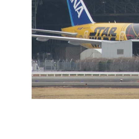
カニ
リッチ
須磨海浜水族園
DIY
LION ME
こどもの病気
鉄人２８号