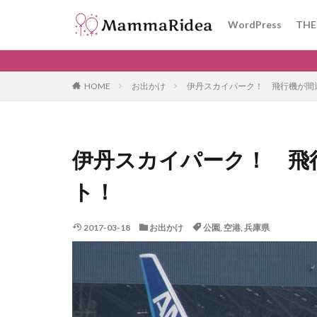
WordPress
THE
カテゴリー
HOME
お出かけ
伊丹スカイパーク！ 飛行機が間
タグ
伊丹スカイパーク！ 飛
神戸
GDPR
プラグイン
ト！
きかんしゃトーマ
kodomoe
文
2017-03-18
お出かけ
公園
,
空港
,
兵庫県
10連休
ゴー
インテックスプー
ベビー用品
ワーママ
FP