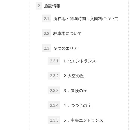
2
施設情報
2.1
所在地・開園時間・入園料について
2.2
駐車場について
2.3
９つのエリア
2.3.1
１.北エントランス
2.3.2
２.大空の丘
2.3.3
３．冒険の丘
2.3.4
４．つつじの丘
2.3.5
５．中央エントランス