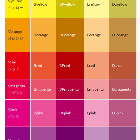
Vyellow
Byellow
DPyellow
Lyellow
DLyellow
イエロー
Vorange
Borange
DPorange
Lorange
DLorange
オレンジ
Vred
Bred
DPred
Lred
DLred
レッド
Vmagenta
Bmagenta
DPmagenta
Lmagenta
DLmagenta
マゼンタ
Vpink
Bpink
DPpink
Lpink
DLpink
ピンク