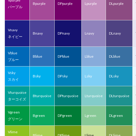
Vpurple
Bpurple
DPpurple
Lpurple
DLpurple
パープル
Vnavy
Bnavy
DPnavy
Lnavy
DLnavy
ネイビー
Vblue
Bblue
DPblue
Lblue
DLblue
ブルー
Vsky
Bsky
DPsky
Lsky
DLsky
スカイ
Vturquoise
Bturquoise
DPturquoise
Lturquoise
DLturquoise
ターコイズ
Vgreen
Bgreen
DPgreen
Lgreen
DLgreen
グリーン
Vlime
Blime
DPlime
Llime
DLlime