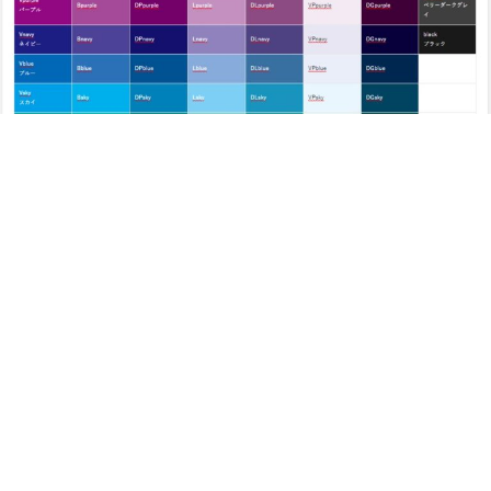
リッチェル
トイレトレーニング
絵本
公園
フ
須磨海浜水族園
子育て
童心社
記念フォトブック
しまじろう
LION BLOG
DIY
LION MEDIA
兵庫
病気
認定こども園・保育園
教育画劇
こどもの病気
退職
くれよん
サービスエリア
求職活動
鉄人
検索