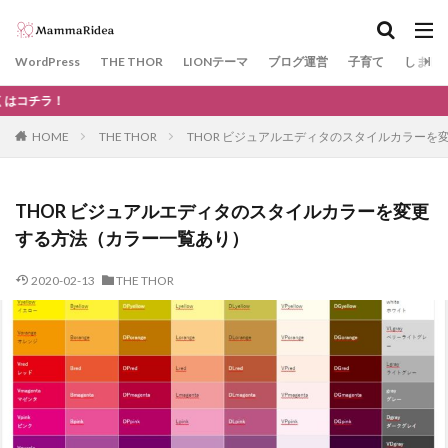
カテゴリー
WordPress
THE THOR
LIONテーマ
ブログ運営
子育て
しまじ
当サ
タグ
HOME
THE THOR
THOR ビジュアルエディタのスタイルカラーを
神戸
GDPR
WAF
川遊び
KOBE電子図書館
THE THOR
SSL
プラグイン
エックスサーバー
THOR ビジュアルエディタのスタイルカラーを変更
Google Chrome
ドメイン
きかんしゃトーマス
ガチ
する方法（カラー一覧あり）
柴田ケイコ
レストラン
ノラネコぐんだん
kodomoe
2020-02-13
THE THOR
ビニールプール
ベネッセ
ネット用語
#STAYHOME
10連休
ゴールデンウィーク
Facebook
SNS
口
夏
日帰り温泉
インテックスプール
西松屋
K-
プレゼントキャンペーン
LIONテーマ
ベビー用品
ロ
観光
投資信託
WOWOW
言葉
宝くじ
資格
道の駅
ネット注文
キャッシュバック
ホ