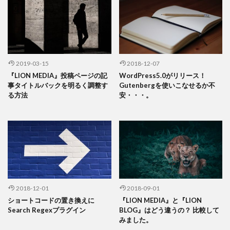
2019-03-15
2018-12-07
『LION MEDIA』投稿ページの記
WordPress5.0がリリース！
事タイトルバックを明るく調整す
Gutenbergを使いこなせるか不
る方法
安・・・。
2018-12-01
2018-09-01
ショートコードの置き換えに
『LION MEDIA』と『LION
Search Regexプラグイン
BLOG』はどう違うの？ 比較して
みました。