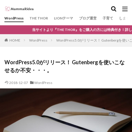
カテゴリー
WordPress
THE THOR
LIONテーマ
ブログ運営
子育て
しまじ
当サイトより『THE THOR』をご購入の方には特典付き！詳しくはコチラ！
タグ
HOME
WordPress
WordPress5.0がリリース！ Gutenberg
神戸
GDPR
WAF
川遊び
KOBE電子図書館
サーチコンソール
THE THOR
WordPress5.0がリリース！ Gutenbergを使いこな
SSL
プラグイン
エックスサーバー
せるか不安・・・。
Googleアドセンス
Google Chrome
ドメイン
2018-12-07
WordPress
きかんしゃトーマス
ガチャ
カプセルプラレール
柴田ケイコ
レストラン
ノラネコぐんだん
kodomoe
文房具
ビニールプール
ベネッセ
ネット用語
#STAYHOME
ラン活
花見
10連休
ゴールデンウィーク
Facebook
SNS
口唇ヘルペス
おもちゃ
夏
日帰り温泉