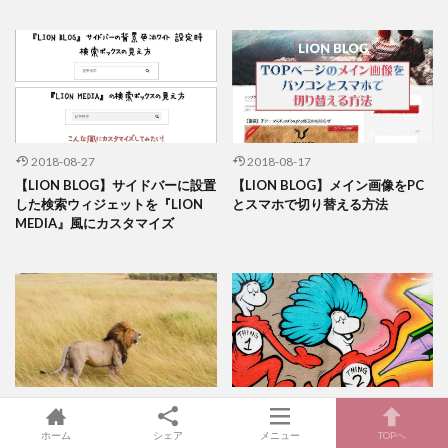
2018-08-27
2018-08-17
【LION BLOG】サイドバーに設置
【LION BLOG】メイン画像をPC
した検索ウィジェットを『LION
とスマホで切り替える方法
MEDIA』風にカスタマイズ
2018-08-13
2018-07-11
【LION BLOG】サイドバーの背景
『LION MEDIA』『LION BLOG』
ホーム
シェア
メニュー
TOPへ
色をカスタマイズする方法
広告表示の背景を消す２つの方法