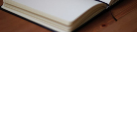
インテックスプール
西松屋
K-libネット
神戸市立図書館
プレゼントキャンペーン
LIONテーマ
ベビー用品
ローラーコースター
淡路島
観光
投資信託
WOWOW
言葉
宝くじ
ワーママ
FP3級
独学
資格
道の駅
ネット注文
キャッシュバック
ホテルバイキング
カニ
リッチェル
トイレトレーニング
絵本
公園
フルーツフラワーパーク
須磨海浜水族園
子育て
童心社
記念フォトブック
海外ドラマ
しまじろう
LION BLOG
DIY
LION MEDIA
兵庫県
おやつ
ＦＰ３級
病気
認定こども園・保育園
教育画劇
こどもの病気
空港
テーマパーク
退職
くれよん
サービスエリア
求職活動
鉄人２８号
グルメ