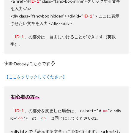
<a href=”#
ID-1
” class=”fancybox-inline”>クリックする文字
を入力</a>
<div class=”fancybox-hidden”><div id=”
ID-1
” > ここに表示
させたい文章を入力 </div></div>
「
ID-1
」の部分は、自由につけることができます（英数
字）。
実際の表示はこちらです
【ここをクリックしてください】
初心者の方へ
「
ID-1
」の部分を変更した場合は、＜a href =”＃
○○
“> <div
id=”
○○
“> の
○○
は同じにしてくださいね。
<div id＞
で「表示する文章」にIDを付けます。
<a href>
は