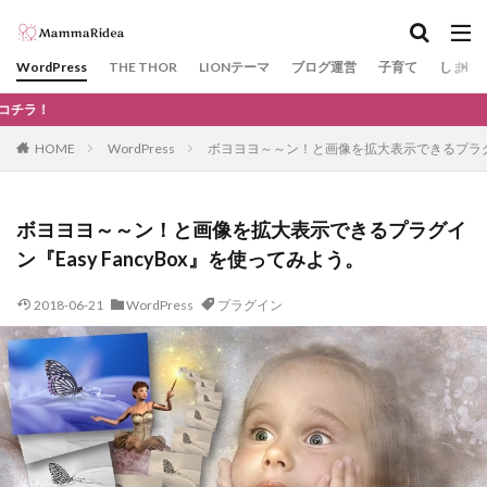
カテゴリー
WordPress
THE THOR
LIONテーマ
ブログ運営
子育て
しまじ
当サイトより『
タグ
HOME
WordPress
ボヨヨヨ～～ン！と画像を拡大表示できるプラグイン
神戸
GDPR
WAF
川遊び
KOBE電子図書館
サーチコンソール
THE THOR
ボヨヨヨ～～ン！と画像を拡大表示できるプラグイ
SSL
プラグイン
エックスサーバー
ン『Easy FancyBox』を使ってみよう。
Googleアドセンス
Google Chrome
ドメイン
2018-06-21
WordPress
プラグイン
きかんしゃトーマス
ガチャ
カプセルプラレール
柴田ケイコ
レストラン
ノラネコぐんだん
kodomoe
文房具
ビニールプール
ベネッセ
ネット用語
#STAYHOME
ラン活
花見
10連休
ゴールデンウィーク
Facebook
SNS
口唇ヘルペス
おもちゃ
夏
日帰り温泉