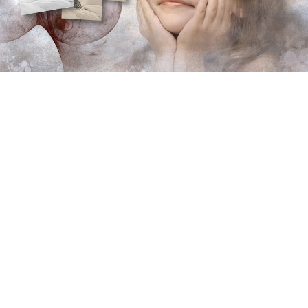
インテックスプール
西松屋
K-libネット
神戸市立図書館
プレゼントキャンペーン
LIONテーマ
ベビー用品
ローラーコースター
淡路島
観光
投資信託
WOWOW
言葉
宝くじ
ワーママ
FP3級
独学
資格
道の駅
ネット注文
キャッシュバック
ホテルバイキング
カニ
リッチェル
トイレトレーニング
絵本
公園
フルーツフラワーパーク
須磨海浜水族園
子育て
童心社
記念フォトブック
海外ドラマ
しまじろう
LION BLOG
DIY
LION MEDIA
兵庫県
おやつ
ＦＰ３級
病気
認定こども園・保育園
教育画劇
こどもの病気
空港
テーマパーク
退職
くれよん
サービスエリア
求職活動
鉄人２８号
グルメ