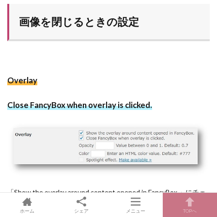
画像を閉じるときの設定
Overlay
Close FancyBox when overlay is clicked.
「Show the overlay around content opened in FancyBox.」にチェ
ックを入れて設定しているときに、
半透明部分をクリックして画
ホーム
シェア
メニュー
TOPへ
像を閉じる
設定をします。