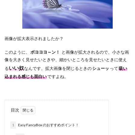
画像が拡大表示されましたか？
このように、
ボヨヨヨ～ン！
と画像が拡大されるので、小さな画
像を大きく見せたいときや、細かいところを見せたいときに使え
いい奴
る
なんです。拡大画像を閉じるときの
シューッ
って
吸い
込まれる感じも面白い
ですよね。
目次
1
Easy FancyBox のおすすめポイント！