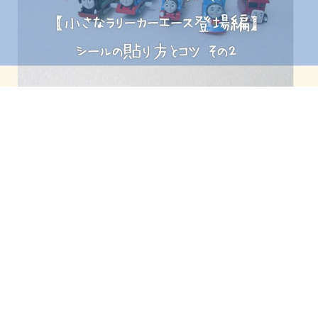
インテックスプール
西松屋
K-libネット
神戸市立図書館
プレゼントキャンペーン
LIONテーマ
ベビー用品
ローラーコースター
淡路島
観光
投資信託
WOWOW
言葉
宝くじ
ワーママ
FP3級
独学
資格
道の駅
ネット注文
キャッシュバック
ホテルバイキング
カニ
リッチェル
トイレトレーニング
絵本
公園
フルーツフラワーパーク
須磨海浜水族園
子育て
童心社
記念フォトブック
海外ドラマ
しまじろう
LION BLOG
DIY
LION MEDIA
兵庫県
おやつ
ＦＰ３級
病気
認定こども園・保育園
教育画劇
こどもの病気
空港
テーマパーク
退職
くれよん
サービスエリア
求職活動
鉄人２８号
グルメ