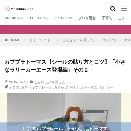
カテゴリー
WordPress
THE THOR
LIONテーマ
ブログ運営
子育て
しまじ
当サイトより『THE THOR』を
タグ
HOME
ライフスタイル
こんなモノを買った
カププラトーマス
神戸
GDPR
WAF
川遊び
KOBE電子図書館
サーチコンソール
THE THOR
カププラトーマス【シールの貼り方とコツ】「小さ
SSL
プラグイン
エックスサーバー
なラリーカーエース登場編」その２
Googleアドセンス
Google Chrome
ドメイン
2019-04-17
こんなモノを買った
きかんしゃトーマス
ガチャ
カプセルプラレール
子育て
,
カプセルプラレール
,
ガチャ
,
きかんしゃトーマス
,
おもちゃ
柴田ケイコ
レストラン
ノラネコぐんだん
kodomoe
文房具
ビニールプール
ベネッセ
ネット用語
#STAYHOME
ラン活
花見
10連休
ゴールデンウィーク
Facebook
SNS
口唇ヘルペス
おもちゃ
夏
日帰り温泉