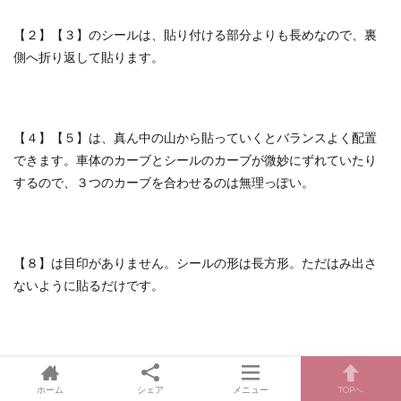
【２】【３】のシールは、貼り付ける部分よりも長めなので、裏
側へ折り返して貼ります。
【４】【５】は、真ん中の山から貼っていくとバランスよく配置
できます。車体のカーブとシールのカーブが微妙にずれていたり
するので、３つのカーブを合わせるのは無理っぽい。
【８】は目印がありません。シールの形は長方形。ただはみ出さ
ないように貼るだけです。
ゴードンの炭水車 シールの貼り方
ホーム
シェア
メニュー
TOPへ